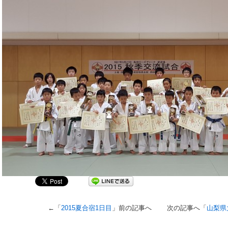
←「
2015夏合宿1日目
」前の記事へ 次の記事へ「
山梨県