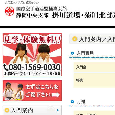
入門案内／入門に必要なもの
入門案内／入
入門費用
入門金
特典
月謝