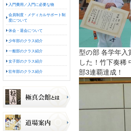
入門費用／入門に必要な物
会員制度・メディカルサポート制
度について
休会・退会について
少年部のクラス紹介
型の部 各学年入
一般部のクラス紹介
した！竹下奏稀 
女子部のクラス紹介
部3連覇達成！
壮年部のクラス紹介