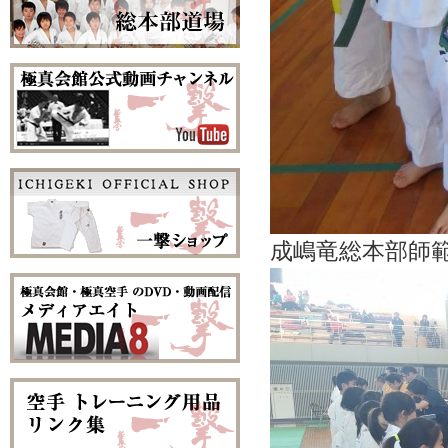
成嶋竜総本部師