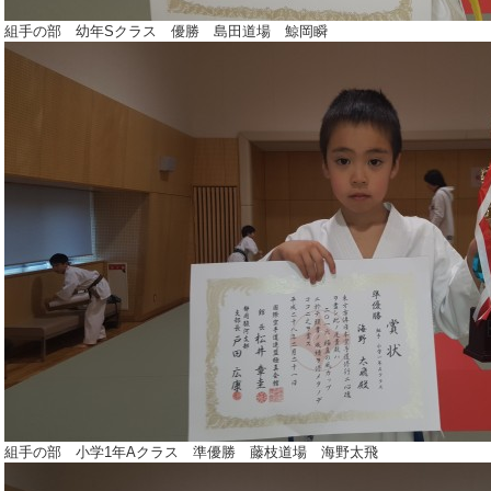
組手の部 幼年Sクラス 優勝 島田道場 鯨岡瞬
組手の部 小学1年Aクラス 準優勝 藤枝道場 海野太飛