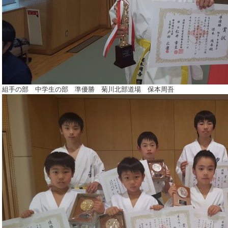
組手の部 中学生の部 準優勝 菊川北部道場 保本周吾