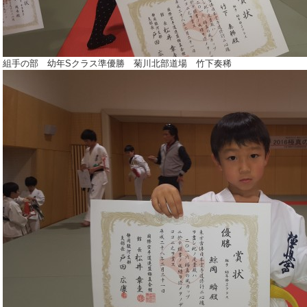
組手の部 幼年Sクラス準優勝 菊川北部道場 竹下奏稀