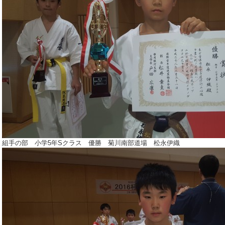
組手の部 小学5年Sクラス 優勝 菊川南部道場 松永伊織