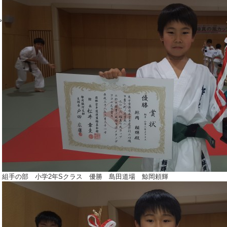
組手の部 小学2年Sクラス 優勝 島田道場 鯨岡頼輝