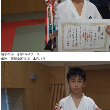
組手の部 小学6年Aクラス
優勝 菊川南部道場 水島将斗