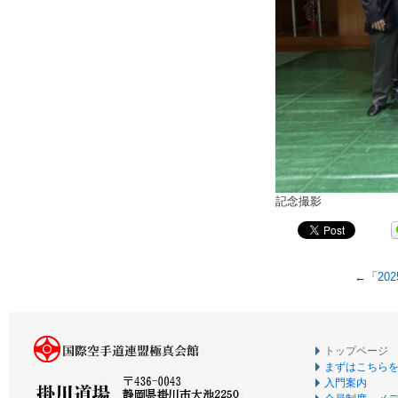
記念撮影
←「
20
トップページ
まずはこちら
入門案内