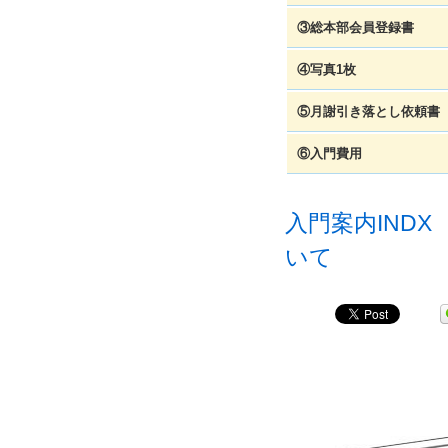
③総本部会員登録書
④写真1枚
⑤月謝引き落とし依頼書
⑥入門費用
入門案内INDX
いて