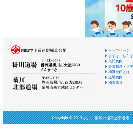
トップページ
まずはこちら
入門案内
会員制度・メ
極真会館とは
道場案内
稽古風景
Copyright © 2013
掛川・菊川の極真空手道場