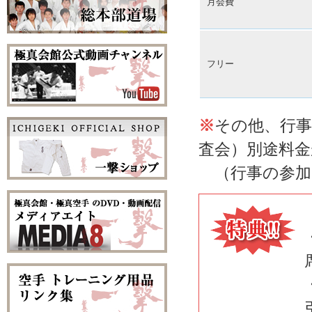
月会費
フリー
※
その他、行事
査会）別途料
（行事の参加